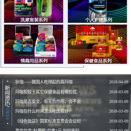
种植的优良玛咖品种——狄咖玛咖。我们在云南和西藏拥有12000亩
玛咖种植基地，严格遵循玛咖种植七年休耕周期，育种、栽培、除
草、采收、加工全程人工种植、不施用任何化肥，规范化的有机作物
种植方式，每年产出优质的玛咖原料供应给国内外500家玛咖产品生
产商。2008年5月，沈阳伊人宝集团启动了玛咖粉国家新资源食品认
证的申报，历时三年，到2011年5月18日，国家卫生部正式批复由沈
阳伊人宝公司申报的玛咖粉为新资源食品，这标志着中国人有了自己
的玛咖！
2011年伊人宝公司与拥有中国重点文物保护单位、中国非物质文
化遗产、中华老字号等一系列殊荣的吉林大泉源酒业公司达成战略合
狄咖——做国人吃得起的真玛咖
2018-04-09
作伙伴关系，推出“大泉源”玛咖养生酒，并得到业界和广大消费者的
玛咖相较于其它保健食品有哪些优
2018-03-09
广泛认可。董事长狄学崑接受中央电视台CCTV-7采访，就玛咖产业
玛咖是否安全、有无负作用，会不会
2018-03-09
势？
发展现状进行了分析与展望。
玛咖在什么时间怎么吃比较好?
2018-03-09
产生依赖？
走健康产业道路，让中国人的玛咖，造福中国人的健康。我们与
社会共同创造财富、分享财富，支持当地经济发展，为社会培养人
《绿色饭店》国家标准宣贯会会议纪
2018-03-09
才，并积极担负企业社会责任。伊人宝集团正在集结各种优势资源，
黑作坊造“杜蕾斯”仅售1元 如何鉴别
2018-03-09
要