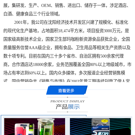
展，集研发、生产、OEM、销售、进出口、储存于一体，涉足酒店、
白酒、健康食品三个行业领域。
2001年，我公司在沈阳经济技术开发区兴建了规模化、标准化
的现代化生产基地，占地面积18,474平方米，项目投资3000万元，是
国家级高新技术企业，国家卫生部玛咖粉新资源食品获批企业，全国
质量服务信誉AAA级企业，拥有食品、卫生用品等相关生产资质以及
数十项专利。目前在国内三十多个省市、自治区拥有500余家代理
商，合作酒店达18000余家，业务范围覆盖全国80%以上地级城市，市
场占有率达到60%以上。国内众多媒体，多次报道企业经营销售模
式，国内营销杂志《销售与市场》在2003年曾三期连续刊登了伊人宝
营销创新案例。企业曾获得国内营销界相关部门颁发的“营销案例创
新金奖”，荣获国家发改委等十四部委联合认定的“中国酒店用品行业
影响力十大品牌”，企业法人狄学崑荣获中国力量“十大创新企业家”和
“爱国企业家”等称号。
伊人宝公司扩大产业布局，在云南海拔3000米以上的高原地区试
种世界久负盛名的高原植物“玛咖”，2007年成功培育出适合中国推广