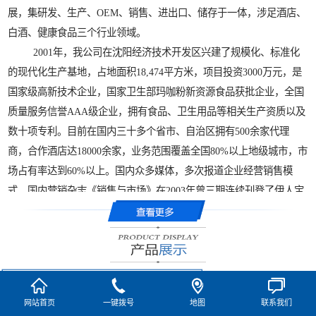
展，集研发、生产、OEM、销售、进出口、储存于一体，涉足酒店、
白酒、健康食品三个行业领域。
2001年，我公司在沈阳经济技术开发区兴建了规模化、标准化
的现代化生产基地，占地面积18,474平方米，项目投资3000万元，是
国家级高新技术企业，国家卫生部玛咖粉新资源食品获批企业，全国
质量服务信誉AAA级企业，拥有食品、卫生用品等相关生产资质以及
数十项专利。目前在国内三十多个省市、自治区拥有500余家代理
商，合作酒店达18000余家，业务范围覆盖全国80%以上地级城市，市
场占有率达到60%以上。国内众多媒体，多次报道企业经营销售模
式，国内营销杂志《销售与市场》在2003年曾三期连续刊登了伊人宝
营销创新案例。企业曾获得国内营销界相关部门颁发的“营销案例创
新金奖”，荣获国家发改委等十四部委联合认定的“中国酒店用品行业
影响力十大品牌”，企业法人狄学崑荣获中国力量“十大创新企业家”和
“爱国企业家”等称号。
伊人宝公司扩大产业布局，在云南海拔3000米以上的高原地区试
网站首页
一键拨号
地图
联系我们
种世界久负盛名的高原植物“玛咖”，2007年成功培育出适合中国推广