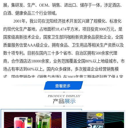
展，集研发、生产、OEM、销售、进出口、储存于一体，涉足酒店、
白酒、健康食品三个行业领域。
2001年，我公司在沈阳经济技术开发区兴建了规模化、标准化
的现代化生产基地，占地面积18,474平方米，项目投资3000万元，是
国家级高新技术企业，国家卫生部玛咖粉新资源食品获批企业，全国
质量服务信誉AAA级企业，拥有食品、卫生用品等相关生产资质以及
数十项专利。目前在国内三十多个省市、自治区拥有500余家代理
商，合作酒店达18000余家，业务范围覆盖全国80%以上地级城市，市
场占有率达到60%以上。国内众多媒体，多次报道企业经营销售模
式，国内营销杂志《销售与市场》在2003年曾三期连续刊登了伊人宝
营销创新案例。企业曾获得国内营销界相关部门颁发的“营销案例创
新金奖”，荣获国家发改委等十四部委联合认定的“中国酒店用品行业
影响力十大品牌”，企业法人狄学崑荣获中国力量“十大创新企业家”和
“爱国企业家”等称号。
伊人宝公司扩大产业布局，在云南海拔3000米以上的高原地区试
种世界久负盛名的高原植物“玛咖”，2007年成功培育出适合中国推广