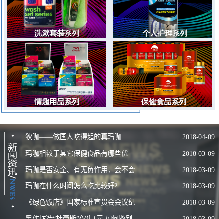
种植的优良玛咖品种——狄咖玛咖。我们在云南和西藏拥有12000亩
玛咖种植基地，严格遵循玛咖种植七年休耕周期，育种、栽培、除
草、采收、加工全程人工种植、不施用任何化肥，规范化的有机作物
种植方式，每年产出优质的玛咖原料供应给国内外500家玛咖产品生
产商。2008年5月，沈阳伊人宝集团启动了玛咖粉国家新资源食品认
证的申报，历时三年，到2011年5月18日，国家卫生部正式批复由沈
阳伊人宝公司申报的玛咖粉为新资源食品，这标志着中国人有了自己
的玛咖！
2011年伊人宝公司与拥有中国重点文物保护单位、中国非物质文
化遗产、中华老字号等一系列殊荣的吉林大泉源酒业公司达成战略合
狄咖——做国人吃得起的真玛咖
2018-04-09
作伙伴关系，推出“大泉源”玛咖养生酒，并得到业界和广大消费者的
玛咖相较于其它保健食品有哪些优
2018-03-09
广泛认可。董事长狄学崑接受中央电视台CCTV-7采访，就玛咖产业
玛咖是否安全、有无负作用，会不会
2018-03-09
势？
发展现状进行了分析与展望。
玛咖在什么时间怎么吃比较好?
2018-03-09
产生依赖？
走健康产业道路，让中国人的玛咖，造福中国人的健康。我们与
社会共同创造财富、分享财富，支持当地经济发展，为社会培养人
《绿色饭店》国家标准宣贯会会议纪
2018-03-09
才，并积极担负企业社会责任。伊人宝集团正在集结各种优势资源，
黑作坊造“杜蕾斯”仅售1元 如何鉴别
2018-03-09
要